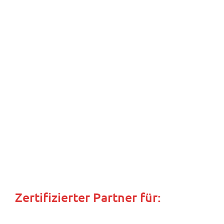
Kontakt
Kundenbefragung Reparatur und Wartung
Kundenbefragung Ersatzteillieferung
Karriere
Zertifizierter Partner für: